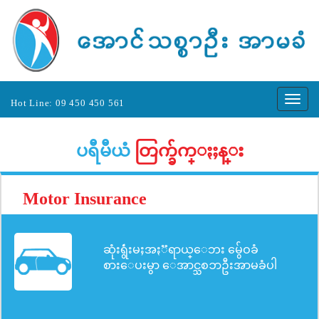
Hot Line: 09 450 450 561
ပရီမီယံ
တြက္ခ်က္ႏႈန္း
Motor Insurance
ဆုံးရွဴံးမႈအႏၱရာယ္ေဘး မွ်ေဝခံ
စားေပးမွာ ေအာင္သစၥာဦးအာမခံပါ