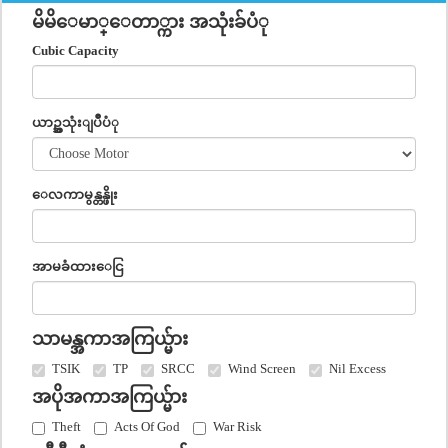
မိမိေမာ္ေတာ္ကား အသုံးခ်ပံု
Cubic Capacity
ယာဥ္အသုံးျပဳပံု
ေလကာမွန္တန္ဖိုး
အာမခံထားေငြ
သာမန္အကာအကြယ္မ်ား
TSIK
TP
SRCC
Wind Screen
Nil Excess
အပိုအကာအကြယ္မ်ား
Theft
Acts Of God
War Risk